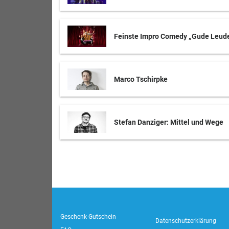
Feinste Impro Comedy „Gude Leude 
Marco Tschirpke
Stefan Danziger: Mittel und Wege
Geschenk-Gutschein
Datenschutzerklärung