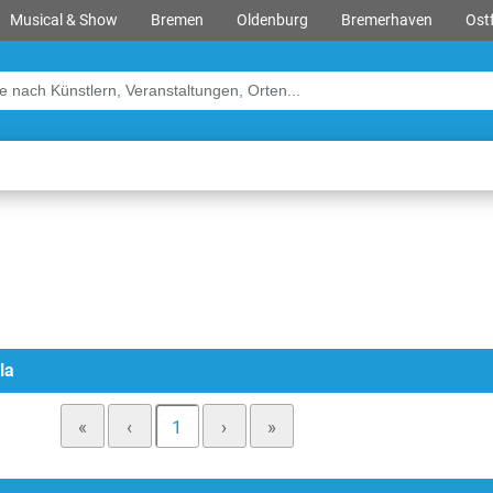
Musical & Show
Bremen
Oldenburg
Bremerhaven
Ostf
la
«
‹
1
›
»