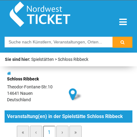
Sie sind hier:
Spielstätten
Schloss Ribbeck
Schloss Ribbeck
Theodor-Fontane-Str.10
14641 Nauen
Deutschland
Veranstaltung(en) in der Spielstätte Schloss Ribbeck
«
‹
1
›
»