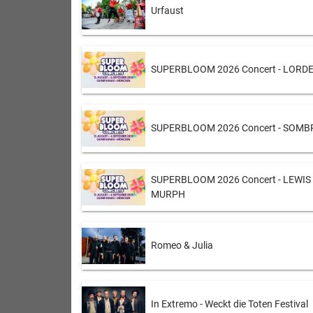
Urfaust
SUPERBLOOM 2026 Concert - LORDE
SUPERBLOOM 2026 Concert - SOMB
SUPERBLOOM 2026 Concert - LEWIS 
MURPH
Romeo & Julia
In Extremo - Weckt die Toten Festival