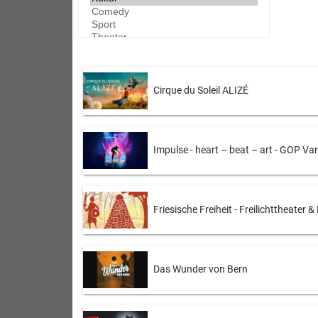
Cirque du Soleil ALIZÉ
Impulse - heart – beat – art - GOP Va
Friesische Freiheit - Freilichttheater 
Das Wunder von Bern