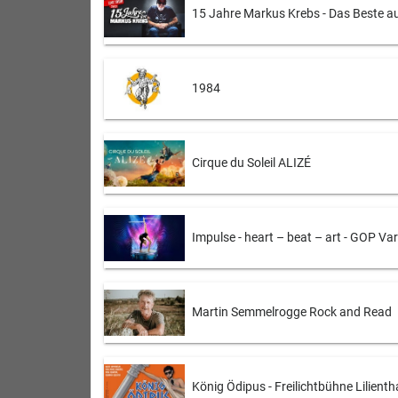
15 Jahre Markus Krebs - Das Beste 
1984
Cirque du Soleil ALIZÉ
Impulse - heart – beat – art - GOP Va
Martin Semmelrogge Rock and Read
König Ödipus - Freilichtbühne Lilienth