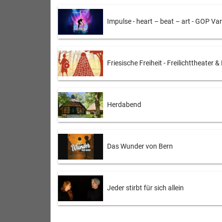
Impulse - heart – beat – art - GOP Va
Friesische Freiheit - Freilichttheater 
Herdabend
Das Wunder von Bern
Jeder stirbt für sich allein