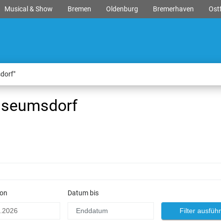
Musical & Show
Bremen
Oldenburg
Bremerhaven
Ostf
dorf"
useumsdorf
on
Datum bis