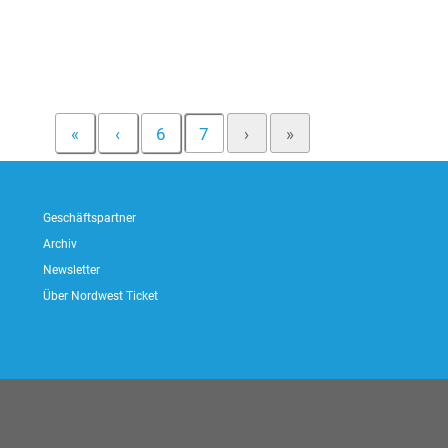
«
‹
6
7
›
»
Geschäftspartner
Archiv
Newsletter
Über Nordwest Ticket