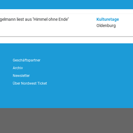
gelmann liest aus ''Himmel ohne Ende''
Kulturetage
Oldenburg
Geschäftspartner
Archiv
Newsletter
Über Nordwest Ticket