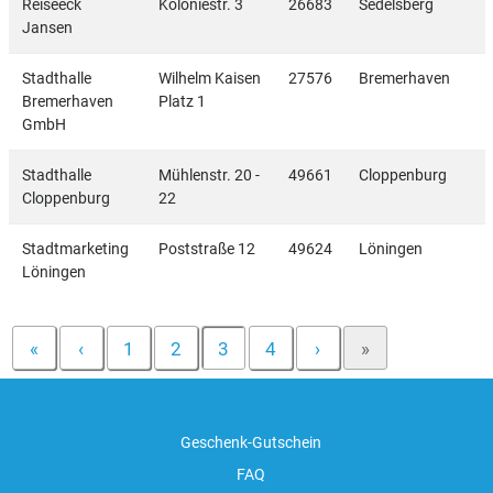
Reiseeck
Koloniestr. 3
26683
Sedelsberg
Jansen
Stadthalle
Wilhelm Kaisen
27576
Bremerhaven
Bremerhaven
Platz 1
GmbH
Stadthalle
Mühlenstr. 20 -
49661
Cloppenburg
Cloppenburg
22
Stadtmarketing
Poststraße 12
49624
Löningen
Löningen
«
‹
1
2
3
4
›
»
Geschenk-Gutschein
FAQ