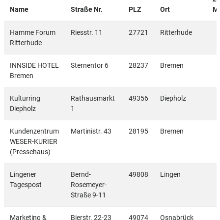
Name
Straße Nr.
PLZ
Ort
M
Hamme Forum
Riesstr. 11
27721
Ritterhude
Ritterhude
INNSIDE HOTEL
Sternentor 6
28237
Bremen
Bremen
Kulturring
Rathausmarkt
49356
Diepholz
Diepholz
1
Kundenzentrum
Martinistr. 43
28195
Bremen
WESER-KURIER
(Pressehaus)
Lingener
Bernd-
49808
Lingen
Tagespost
Rosemeyer-
Straße 9-11
Marketing &
Bierstr. 22-23
49074
Osnabrück