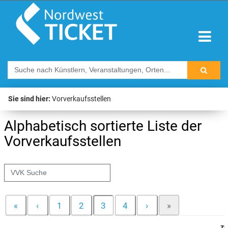
Sie sind hier:
Vorverkaufsstellen
Alphabetisch sortierte Liste der
Vorverkaufsstellen
«
‹
1
2
3
4
›
»
zu