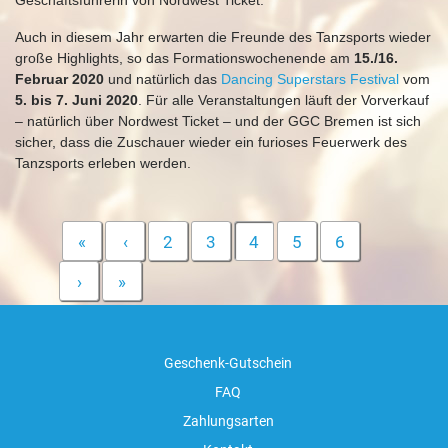
Geschäftsführerin von Nordwest Ticket.
Auch in diesem Jahr erwarten die Freunde des Tanzsports wieder
große Highlights, so das Formationswochenende am
15./16.
Februar 2020
und natürlich das
Dancing Superstars Festival
vom
5. bis 7. Juni 2020
. Für alle Veranstaltungen läuft der Vorverkauf
– natürlich über Nordwest Ticket – und der GGC Bremen ist sich
sicher, dass die Zuschauer wieder ein furioses Feuerwerk des
Tanzsports erleben werden.
«
‹
2
3
4
5
6
›
»
Geschenk-Gutschein
FAQ
Zahlungsarten